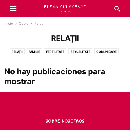
ELENA CULACENCO
Psiholog
Inicio
Cuplu
Relații
RELAȚII
RELAȚII
FAMILIE
FERTILITATE
SEXUALITATE
COMUNICARE
No hay publicaciones para
mostrar
SOBRE NOSOTROS