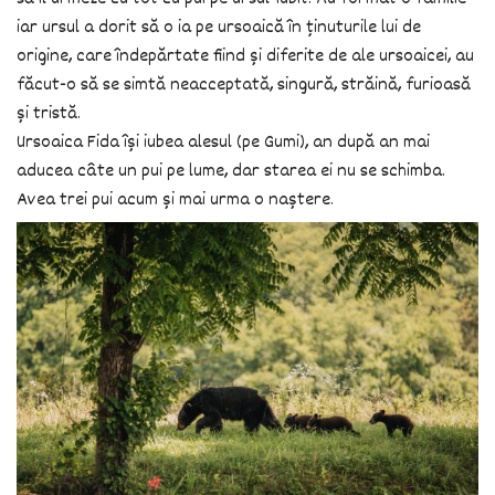
iar ursul a dorit să o ia pe ursoaică în ținuturile lui de
origine, care îndepărtate fiind și diferite de ale ursoaicei, au
făcut-o să se simtă neacceptată, singură, străină, furioasă
și tristă.
Ursoaica Fida își iubea alesul (pe Gumi), an după an mai
aducea câte un pui pe lume, dar starea ei nu se schimba.
Avea trei pui acum și mai urma o naștere.