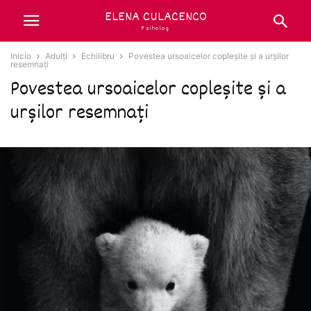
ELENA CULACENCO
Psiholog
Inicio
Adulți
Echilibru
Povestea ursoaicelor copleșite și a urșilor
resemnați
Povestea ursoaicelor copleșite și a
urșilor resemnați