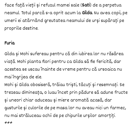
face față vieții și refuzul mamei sale (
Sati
) de a perpetua
neamul. Totul parcă s-a oprit acum la
Gilda
. Nu avea copii, pe
umerii ei atârnând greutatea neamului de urși supărați pe
propriile destine.
Furia
Gilda și Mohi sufereau pentru că din iubirea lor nu răsărea
viață. Mohi planta flori pentru ca Gilda să fie fericită, dar
acestea se uscau înainte de vreme pentru că ursoaica nu
mai îngrijea de ele.
Mohi și Gilda obosiseră, trăiau triști, tăcuți și resemnați. Se
trezeau dimineața, o luau încet prin pădure să adune fructe
și uneori chiar aduceau și miere aromată acasă, dar
gusturile și culorile de pe masa lor nu aveau nici un farmec,
nu mai străluceau ochii de pe chipurile urșilor amorțiți.
***