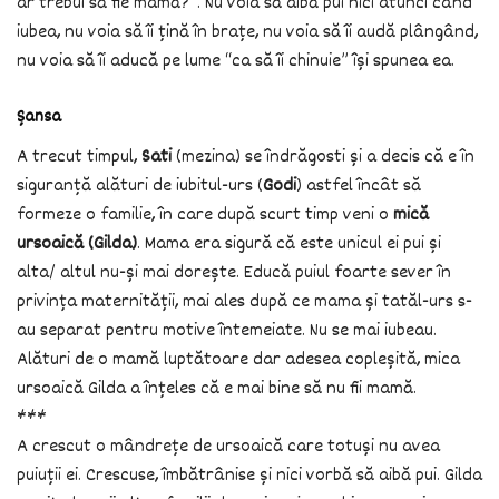
ar trebui să fie mamă?”. Nu voia să aibă pui nici atunci când
iubea, nu voia să îi țină în brațe, nu voia să îi audă plângând,
nu voia să îi aducă pe lume “ca să îi chinuie” își spunea ea.
Șansa
A trecut timpul,
Sati
(mezina) se îndrăgosti și a decis că e în
siguranță alături de iubitul-urs (
Godi
) astfel încât să
formeze o familie, în care după scurt timp veni o
mică
ursoaică (Gilda)
. Mama era sigură că este unicul ei pui și
alta/ altul nu-și mai dorește. Educă puiul foarte sever în
privința maternității, mai ales după ce mama și tatăl-urs s-
au separat pentru motive întemeiate. Nu se mai iubeau.
Alături de o mamă luptătoare dar adesea copleșită, mica
ursoaică Gilda a înțeles că e mai bine să nu fii mamă.
***
A crescut o mândrețe de ursoaică care totuși nu avea
puiuții ei. Crescuse, îmbătrânise și nici vorbă să aibă pui. Gilda