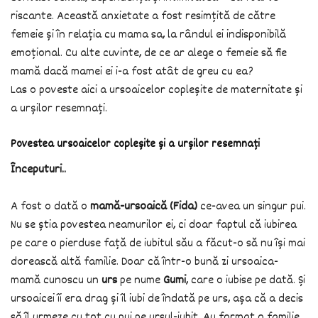
riscante. Această anxietate a fost resimțită de către
femeie și în relația cu mama sa, la rândul ei indisponibilă
emoțional. Cu alte cuvinte, de ce ar alege o femeie să fie
mamă dacă mamei ei i-a fost atât de greu cu ea?
Las o poveste aici a ursoaicelor copleșite de maternitate și
a urșilor resemnați.
Povestea ursoaicelor copleșite și a urșilor resemnați
Începuturi..
A fost o dată o
mamă-ursoaică (Fida)
ce-avea un singur pui.
Nu se știa povestea neamurilor ei, ci doar faptul că iubirea
pe care o pierduse față de iubitul său a făcut-o să nu își mai
dorească altă familie. Doar că într-o bună zi ursoaica-
mamă cunoscu un
urs
pe nume
Gumi
, care o iubise pe dată. Și
ursoaicei îi era drag și îl iubi de îndată pe urs, așa că a decis
să îl urmeze cu tot cu pui pe ursul-iubit. Au format o familie