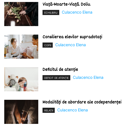
Viață-Moarte-Viață. Doliu.
Culacenco Elena
ECHILIBRU
Consilierea elevilor supradotați
Culacenco Elena
COPII
Deficitul de atenție
Culacenco Elena
DEFICIT DE ATENȚIE
Modalități de abordare ale codependenței
Culacenco Elena
RELAȚII