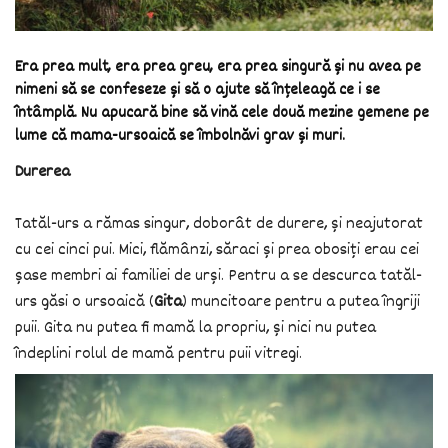
Era prea mult, era prea greu, era prea singură și nu avea pe
nimeni să se confeseze și să o ajute să înțeleagă ce i se
întâmplă. Nu apucară bine să vină cele două mezine gemene pe
lume că mama-ursoaică se îmbolnăvi grav și muri.
Durerea
Tatăl-urs a rămas singur, doborât de durere, și neajutorat
cu cei cinci pui. Mici, flămânzi, săraci și prea obosiți erau cei
șase membri ai familiei de urși. Pentru a se descurca tatăl-
urs găsi o ursoaică (
Gita
) muncitoare pentru a putea îngriji
puii. Gita nu putea fi mamă la propriu, și nici nu putea
îndeplini rolul de mamă pentru puii vitregi.