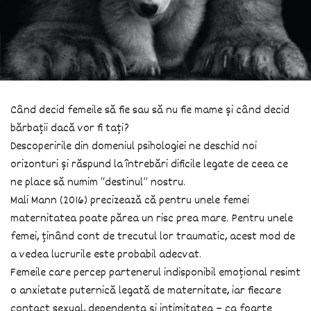
Când decid femeile să fie sau să nu fie mame și când decid
bărbații dacă vor fi tați?
Descoperirile din domeniul psihologiei ne deschid noi
orizonturi și răspund la întrebări dificile legate de ceea ce
ne place să numim “destinul” nostru.
Mali Mann (2016) precizează că pentru unele femei
maternitatea poate părea un risc prea mare. Pentru unele
femei, ținând cont de trecutul lor traumatic, acest mod de
a vedea lucrurile este probabil adecvat.
Femeile care percep partenerul indisponibil emoțional resimt
o anxietate puternică legată de maternitate, iar fiecare
contact sexual, dependența și intimitatea – ca foarte