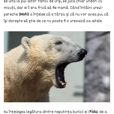
se uita la puii altor familii de urși, se juca chiar uneori cu
micuții, dar ei îi era frică să fie mamă. Când întâlni ursul-
pereche
(Mohi)
a înțeles că e târziu și că nu vor avea pui, că
își dorește să știe de ce nu poate fi o ursoaică ca altele.
Nu înțelegea legătura dintre neputința bunicii ei (
Fida
) de a