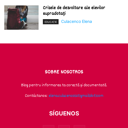
Crizele de dezvoltare ale elevilor
supradotați
Culacenco Elena
EDUCAȚIE
SOBRE NOSOTROS
Blog pentru informarea ta corectă și documentată.
Contáctanos:
elena.culacenco(at)gmail(dot)com
SÍGUENOS