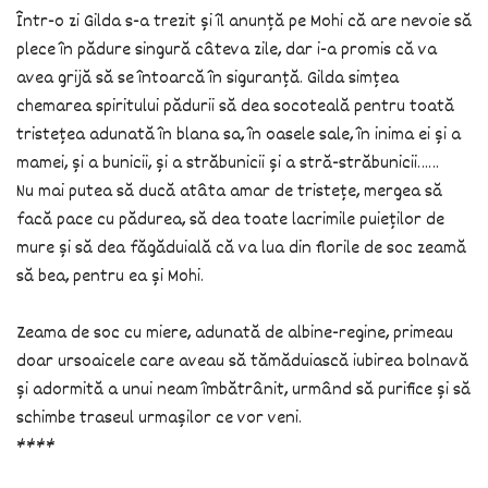
Într-o zi Gilda s-a trezit și îl anunță pe Mohi că are nevoie să
plece în pădure singură câteva zile, dar i-a promis că va
avea grijă să se întoarcă în siguranță. Gilda simțea
chemarea spiritului pădurii să dea socoteală pentru toată
tristețea adunată în blana sa, în oasele sale, în inima ei și a
mamei, și a bunicii, și a străbunicii și a stră-străbunicii……
Nu mai putea să ducă atâta amar de tristețe, mergea să
facă pace cu pădurea, să dea toate lacrimile puieților de
mure și să dea făgăduială că va lua din florile de soc zeamă
să bea, pentru ea și Mohi.
Zeama de soc cu miere, adunată de albine-regine, primeau
doar ursoaicele care aveau să tămăduiască iubirea bolnavă
și adormită a unui neam îmbătrânit, urmând să purifice și să
schimbe traseul urmașilor ce vor veni.
****