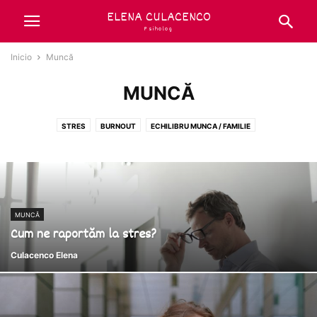
ELENA CULACENCO
Psiholog
Inicio
Muncă
MUNCĂ
STRES
BURNOUT
ECHILIBRU MUNCA / FAMILIE
MUNCĂ
Cum ne raportăm la stres?
Culacenco Elena