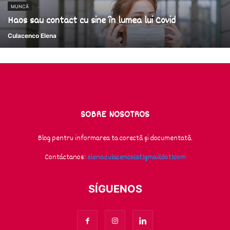
MUNCĂ
Haos sau contact cu sine în lumea lui Covid
Culacenco Elena
SOBRE NOSOTROS
Blog pentru informarea ta corectă și documentată.
Contáctanos:
elena.culacenco(at)gmail(dot)com
SÍGUENOS