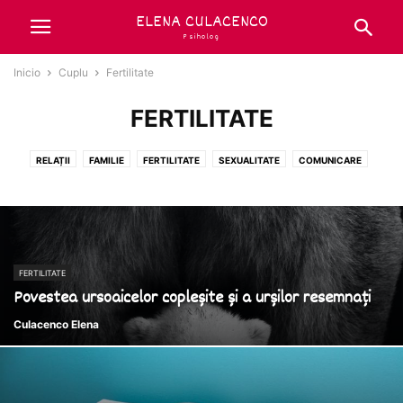
ELENA CULACENCO
Psiholog
Inicio
Cuplu
Fertilitate
FERTILITATE
RELAȚII
FAMILIE
FERTILITATE
SEXUALITATE
COMUNICARE
FERTILITATE
Povestea ursoaicelor copleșite și a urșilor resemnați
Culacenco Elena