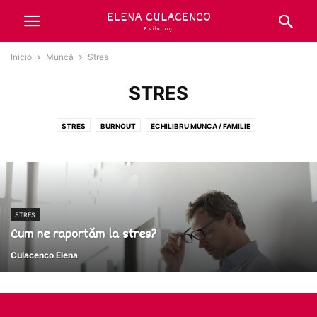
ELENA CULACENCO
Psiholog
Inicio
Muncă
Stres
STRES
STRES
BURNOUT
ECHILIBRU MUNCA / FAMILIE
STRES
Cum ne raportăm la stres?
Culacenco Elena